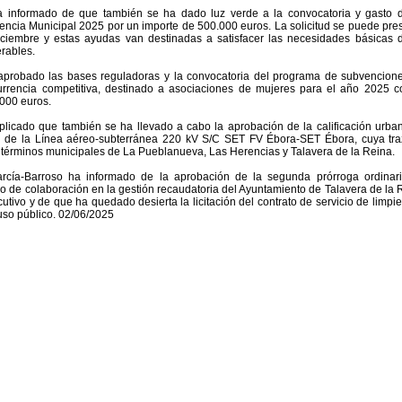
a informado de que también se ha dado luz verde a la convocatoria y gasto d
cia Municipal 2025 por un importe de 500.000 euros. La solicitud se puede pre
iciembre y estas ayudas van destinadas a satisfacer las necesidades básicas 
rables.
probado las bases reguladoras y la convocatoria del programa de subvencione
rrencia competitiva, destinado a asociaciones de mujeres para el año 2025 c
000 euros.
plicado que también se ha llevado a cabo la aprobación de la calificación urban
n de la Línea aéreo-subterránea 220 kV S/C SET FV Ébora-SET Ébora, cuya tra
 términos municipales de La Pueblanueva, Las Herencias y Talavera de la Reina.
arcía-Barroso ha informado de la aprobación de la segunda prórroga ordinari
io de colaboración en la gestión recaudatoria del Ayuntamiento de Talavera de la 
utivo y de que ha quedado desierta la licitación del contrato de servicio de limpi
so público. 02/06/2025