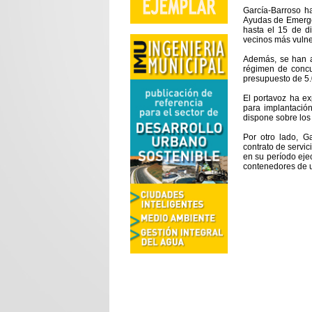
García-Barroso h
Ayudas de Emergen
hasta el 15 de d
vecinos más vulne
Además, se han a
régimen de concu
presupuesto de 5.
El portavoz ha ex
para implantació
dispone sobre los
Por otro lado, G
contrato de servic
en su período ejec
contenedores de u