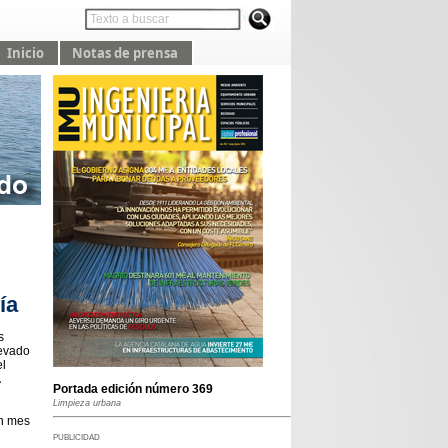
Inicio
Notas de prensa
ía
s
levado
el
Portada edición número 369
Limpieza urbana
un mes
PUBLICIDAD