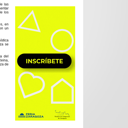
e las
sentar
de los
s, en
on un
ística
za se
a del
Reina,
eza de