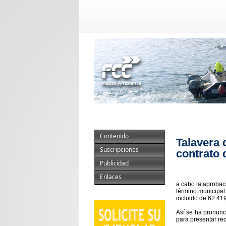
Contenido
Talavera 
Suscripciones
contrato 
Publicidad
Enlaces
a cabo la aprobaci
término municipal
incluido de 62.41
Así se ha pronun
para presentar rec