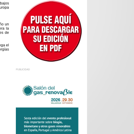
 bajos
Europa
año un
era la
nes de
ega el
ergías
PUBLICIDAD