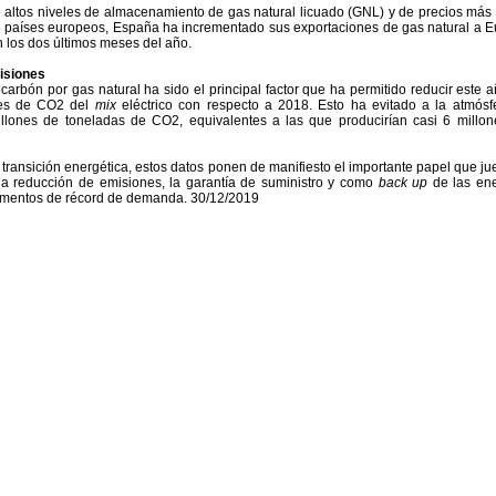
 altos niveles de almacenamiento de gas natural licuado (GNL) y de precios más
e países europeos, España ha incrementado sus exportaciones de gas natural a 
n los dos últimos meses del año.
isiones
 carbón por gas natural ha sido el principal factor que ha permitido reducir este 
es de CO2 del
mix
eléctrico con respecto a 2018. Esto ha evitado a la atmósf
llones de toneladas de CO2, equivalentes a las que producirían casi 6 millo
transición energética, estos datos ponen de manifiesto el importante papel que ju
la reducción de emisiones, la garantía de suministro y como
back up
de las en
mentos de récord de demanda. 30/12/2019