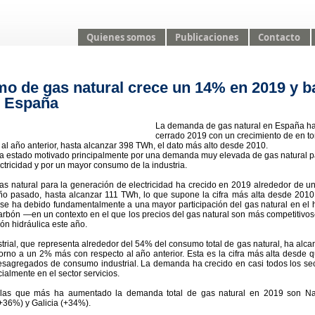
Quienes somos
Publicaciones
Contacto
o de gas natural crece un 14% en 2019 y b
n España
La demanda de gas natural en España h
cerrado 2019 con un crecimiento de en to
al año anterior, hasta alcanzar 398 TWh, el dato más alto desde 2010.
a estado motivado principalmente por una demanda muy elevada de gas natural p
ctricidad y por un mayor consumo de la industria.
s natural para la generación de electricidad ha crecido en 2019 alrededor de 
ño pasado, hasta alcanzar 111 TWh, lo que supone la cifra más alta desde 2010
 se ha debido fundamentalmente a una mayor participación del gas natural en el
 carbón —en un contexto en el que los precios del gas natural son más competitivo
ón hidráulica este año.
rial, que representa alrededor del 54% del consumo total de gas natural, ha alc
orno a un 2% más con respecto al año anterior. Esta es la cifra más alta desde 
desagregados de consumo industrial. La demanda ha crecido en casi todos los se
cialmente en el sector servicios.
 las que más ha aumentado la demanda total de gas natural en 2019 son Na
(+36%) y Galicia (+34%).