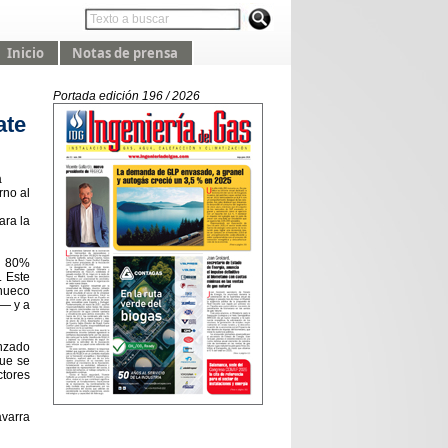
Inicio
Notas de prensa
Portada edición 196 / 2026
ate
a
rno al
ara la
un 80%
. Este
 hueco
s— y a
anzado
que se
ctores
varra