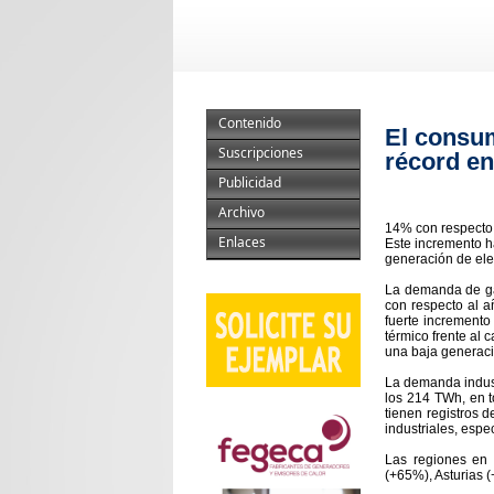
Contenido
El consum
Suscripciones
récord e
Publicidad
Archivo
14% con respecto 
Enlaces
Este incremento h
generación de ele
La demanda de ga
con respecto al a
fuerte incremento
térmico frente al
una baja generaci
La demanda indust
los 214 TWh, en t
tienen registros 
industriales, espe
Las regiones en
(+65%), Asturias 