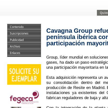
Quie
Contenido
Cavagna Group refue
Suscripciones
península ibérica co
Publicidad
participación mayorit
Archivo
Enlaces
Group, líder mundial en solucione
gases, ha dado un paso estratégico
una participación mayoritaria en 
Esta adquisición representa un a
su consolidación dentro del me
producción de Resite en Madrid.
instalaciones ya existentes del
fabrican reguladores de baja y alt
Con la integración de la planta