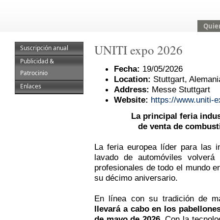
Quie
UNITI expo 2026
Suscripción anual
Publicidad &
Fecha:
19/05/2026
Patrocinio
Location:
Stuttgart, Alemani
Enlaces
Address:
Messe Stuttgart
Website:
https://www.uniti-
La principal feria indu
de venta de combusti
La feria europea líder para las 
lavado de automóviles volverá
profesionales de todo el mundo e
su décimo aniversario.
En línea con su tradición de 
llevará a cabo en los pabellones
de mayo de 2026
. Con la tecnolo